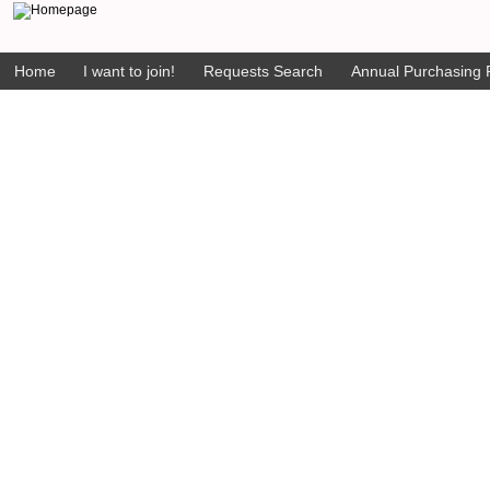
Home
I want to join!
Requests Search
Annual Purchasing P