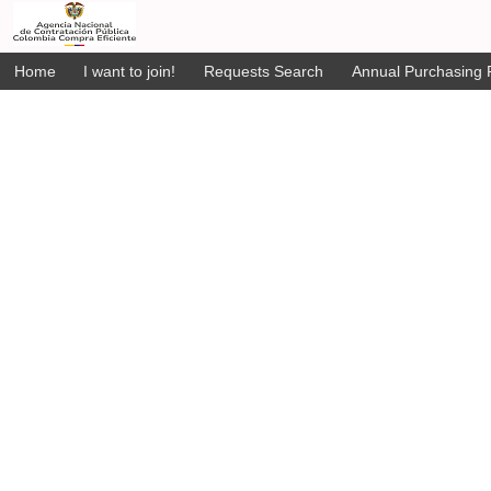
Home
I want to join!
Requests Search
Annual Purchasing P