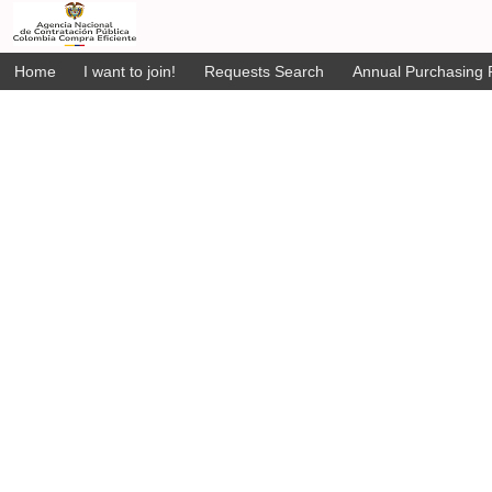
Home
I want to join!
Requests Search
Annual Purchasing P