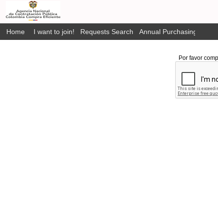
Home
I want to join!
Requests Search
Annual Purchasing Plan P
Por favor comp