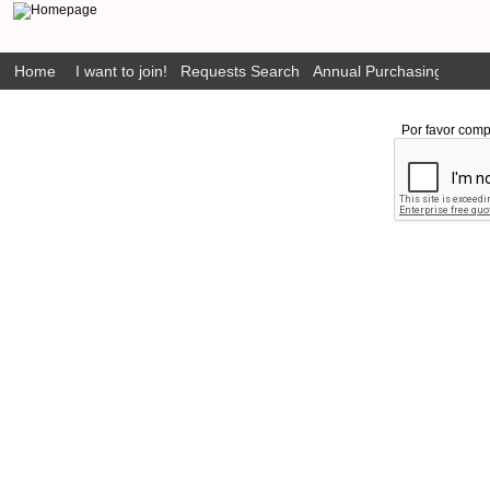
Home
I want to join!
Requests Search
Annual Purchasing Plan P
Por favor comp