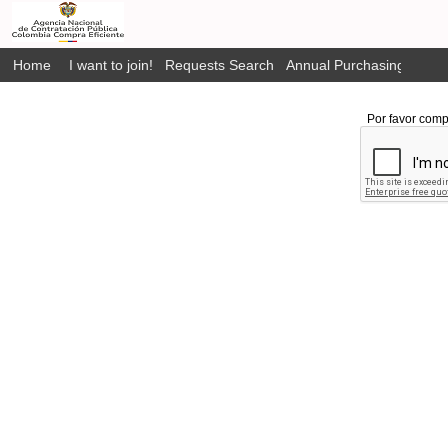
Home
I want to join!
Requests Search
Annual Purchasing Plan P
Por favor comp