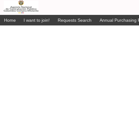
Home
I want to join!
Requests Search
Annual Purchasing P