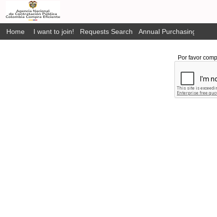
Home
I want to join!
Requests Search
Annual Purchasing Plan P
Por favor comp