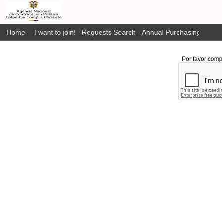
Home
I want to join!
Requests Search
Annual Purchasing Plan P
Por favor comp