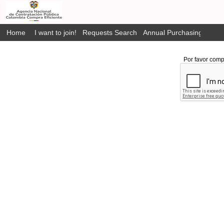
Home
I want to join!
Requests Search
Annual Purchasing Plan P
Por favor comp