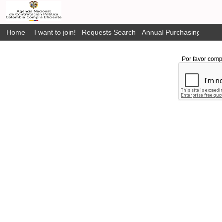
Home
I want to join!
Requests Search
Annual Purchasing Plan P
Por favor comp