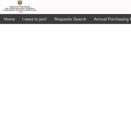
Home
I want to join!
Requests Search
Annual Purchasing P