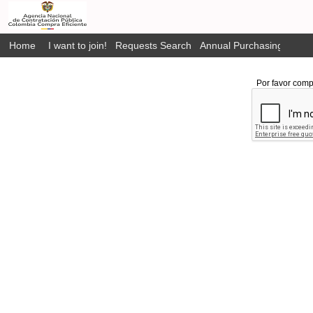
Home
I want to join!
Requests Search
Annual Purchasing Plan P
Por favor comp