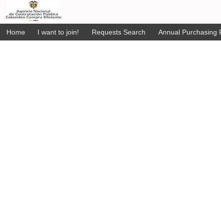
Home
I want to join!
Requests Search
Annual Purchasing P