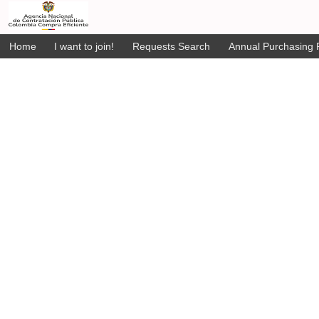
Home
I want to join!
Requests Search
Annual Purchasing P