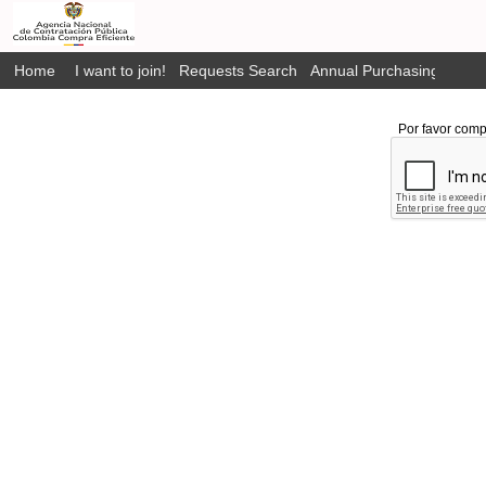
Home
I want to join!
Requests Search
Annual Purchasing Plan P
Por favor comp