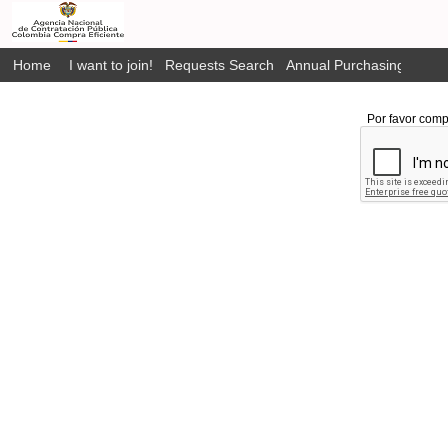
Home
I want to join!
Requests Search
Annual Purchasing Plan P
Por favor comp