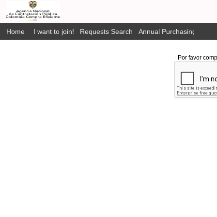
Home
I want to join!
Requests Search
Annual Purchasing Plan P
Por favor comp