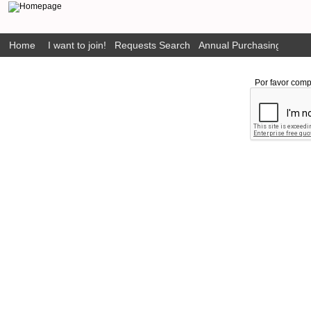
Home
I want to join!
Requests Search
Annual Purchasing Plan P
Por favor comp