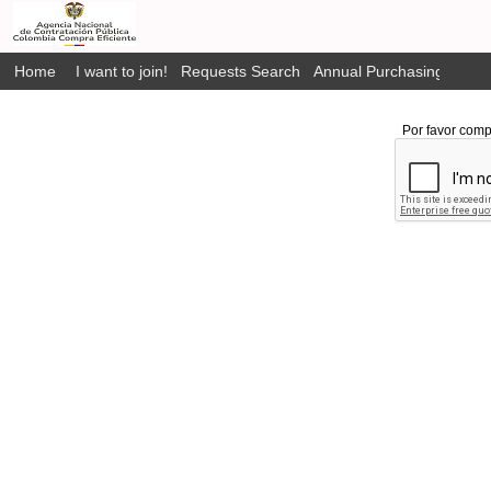
Home
I want to join!
Requests Search
Annual Purchasing Plan P
Por favor comp