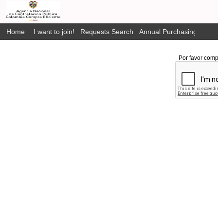
Home
I want to join!
Requests Search
Annual Purchasing Plan P
Por favor comp