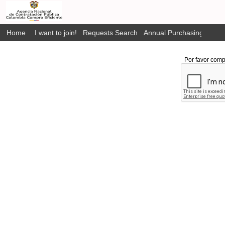
Home
I want to join!
Requests Search
Annual Purchasing Plan P
Por favor comp