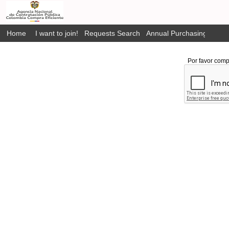
Home
I want to join!
Requests Search
Annual Purchasing Plan P
Por favor comp