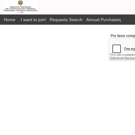
Home
I want to join!
Requests Search
Annual Purchasing Plan P
Por favor comp