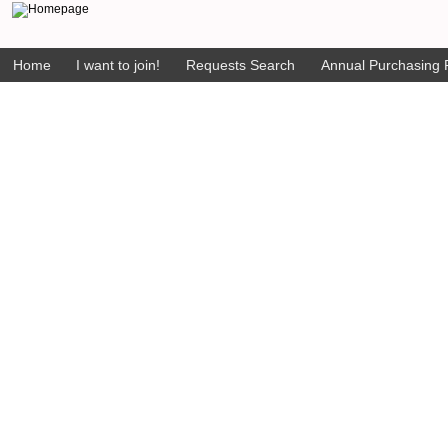
Home
I want to join!
Requests Search
Annual Purchasing P