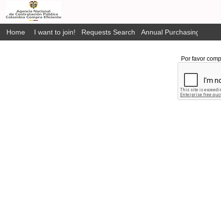
Home
I want to join!
Requests Search
Annual Purchasing Plan P
Por favor comp