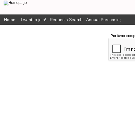
Home
I want to join!
Requests Search
Annual Purchasing Plan P
Por favor comp