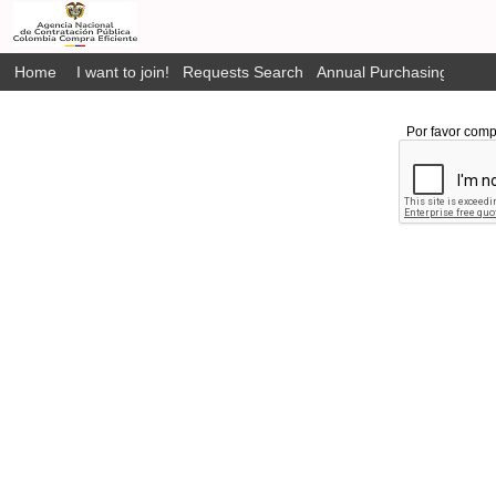
Home
I want to join!
Requests Search
Annual Purchasing Plan P
Por favor comp