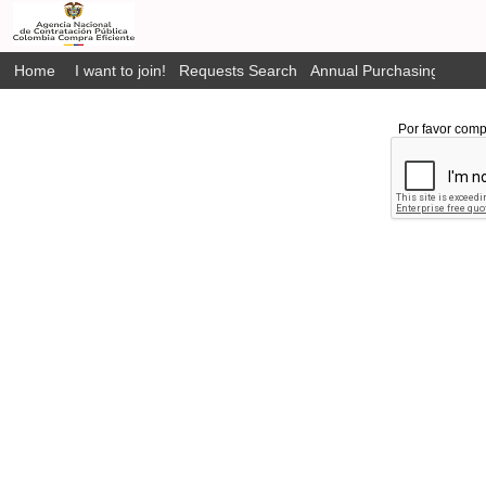
Home
I want to join!
Requests Search
Annual Purchasing Plan P
Por favor comp