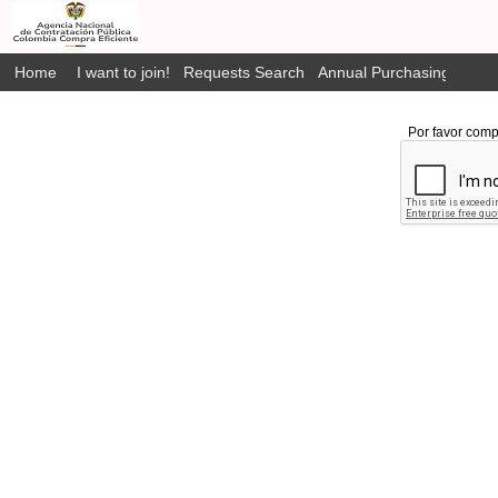
Home
I want to join!
Requests Search
Annual Purchasing Plan P
Por favor comp