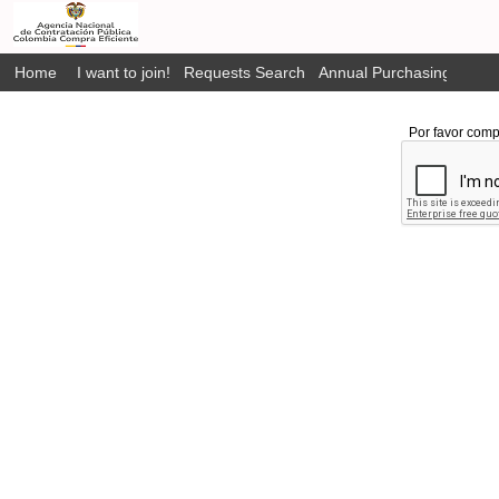
Home
I want to join!
Requests Search
Annual Purchasing Plan P
Por favor comp