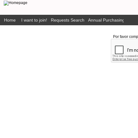
Home
I want to join!
Requests Search
Annual Purchasing Plan P
Por favor comp