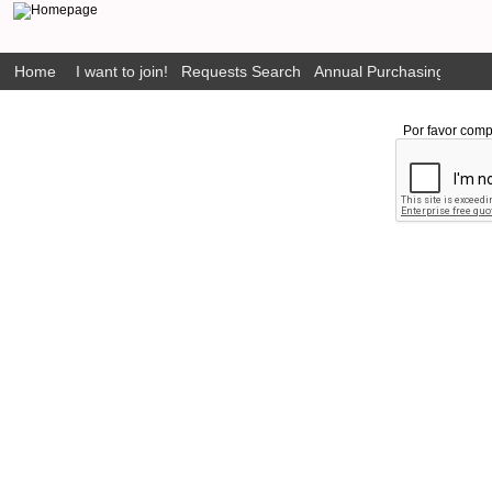
Home
I want to join!
Requests Search
Annual Purchasing Plan P
Por favor comp