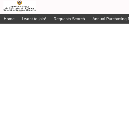
Home
I want to join!
Requests Search
Annual Purchasing P