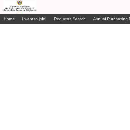
Home
I want to join!
Requests Search
Annual Purchasing P