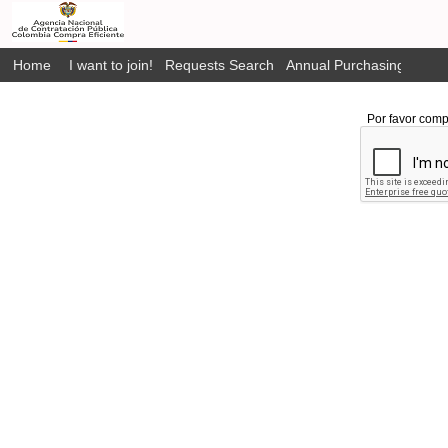
Home
I want to join!
Requests Search
Annual Purchasing Plan P
Por favor comp