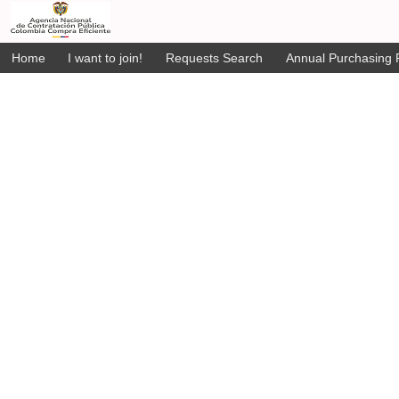
Home
I want to join!
Requests Search
Annual Purchasing P