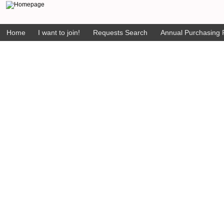
Home
I want to join!
Requests Search
Annual Purchasing P