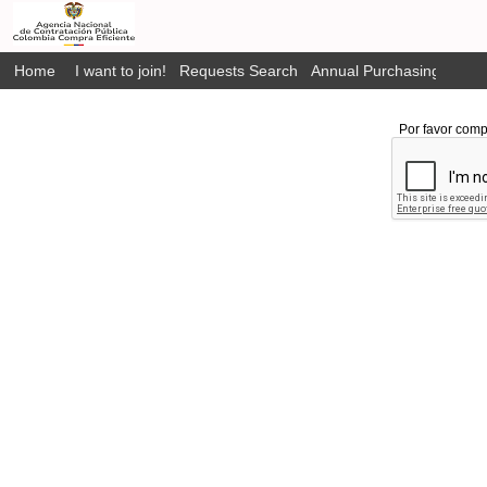
Home
I want to join!
Requests Search
Annual Purchasing Plan P
Por favor comp