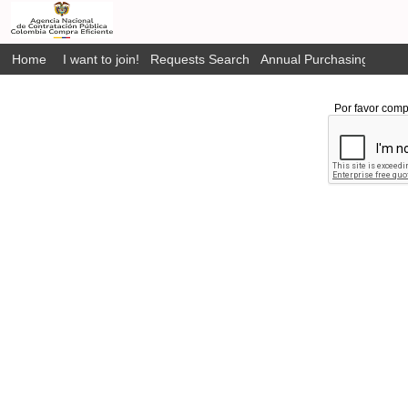
Home
I want to join!
Requests Search
Annual Purchasing Plan P
Por favor comp