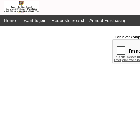
Home
I want to join!
Requests Search
Annual Purchasing Plan P
Por favor comp