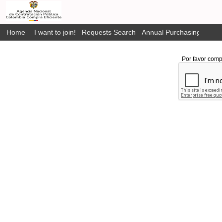
Home
I want to join!
Requests Search
Annual Purchasing Plan P
Por favor comp