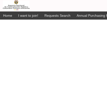
Home
I want to join!
Requests Search
Annual Purchasing P