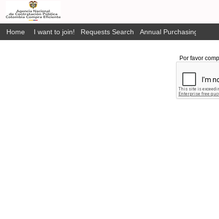
Home
I want to join!
Requests Search
Annual Purchasing Plan P
Por favor comp