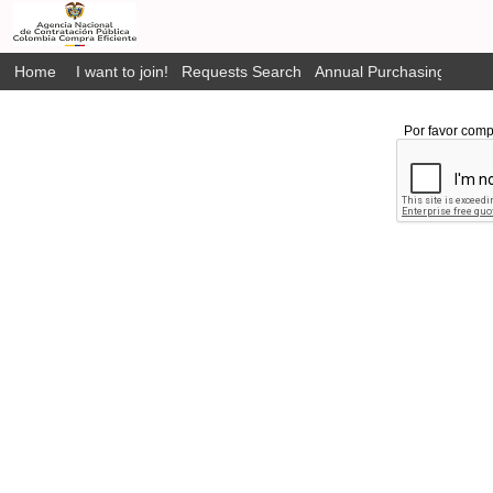
Home
I want to join!
Requests Search
Annual Purchasing Plan P
Por favor comp