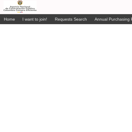
Home
I want to join!
Requests Search
Annual Purchasing P