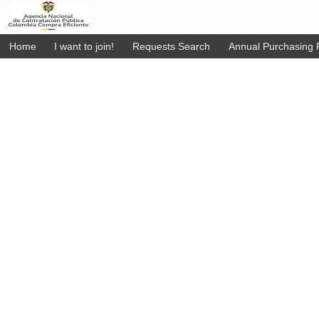
Home
I want to join!
Requests Search
Annual Purchasing P