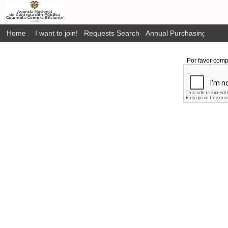
Home
I want to join!
Requests Search
Annual Purchasing Plan P
Por favor comp