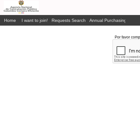
Home
I want to join!
Requests Search
Annual Purchasing Plan P
Por favor comp