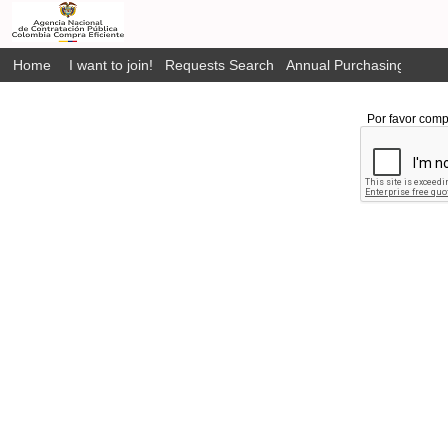
Home
I want to join!
Requests Search
Annual Purchasing Plan P
Por favor comp